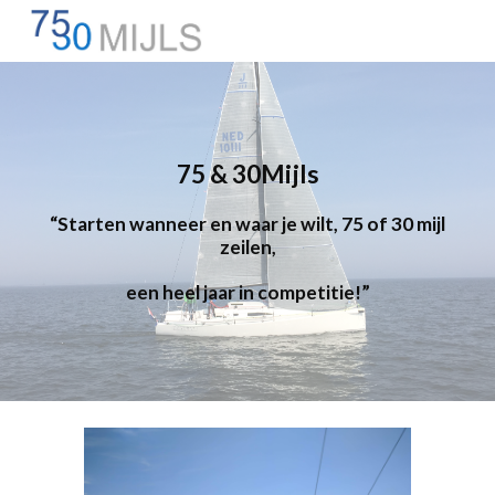
Skip to main content
Skip to navigation
75 & 30Mijls
“Starten wanneer en waar je wilt, 75 of 30 mijl
zeilen,
een heel jaar in competitie!”