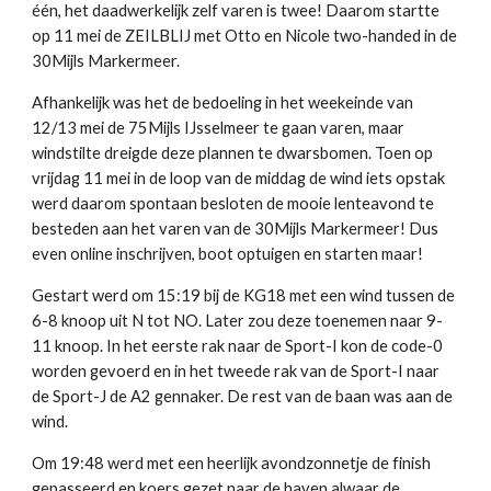
één, het daadwerkelijk zelf varen is twee! Daarom startte
op 11 mei de ZEILBLIJ met Otto en Nicole two-handed in de
30Mijls Markermeer.
Afhankelijk was het de bedoeling in het weekeinde van
12/13 mei de 75Mijls IJsselmeer te gaan varen, maar
windstilte dreigde deze plannen te dwarsbomen. Toen op
vrijdag 11 mei in de loop van de middag de wind iets opstak
werd daarom spontaan besloten de mooie lenteavond te
besteden aan het varen van de 30Mijls Markermeer! Dus
even online inschrijven, boot optuigen en starten maar!
Gestart werd om 15:19 bij de KG18 met een wind tussen de
6-8 knoop uit N tot NO. Later zou deze toenemen naar 9-
11 knoop. In het eerste rak naar de Sport-I kon de code-0
worden gevoerd en in het tweede rak van de Sport-I naar
de Sport-J de A2 gennaker. De rest van de baan was aan de
wind.
Om 19:48 werd met een heerlijk avondzonnetje de finish
gepasseerd en koers gezet naar de haven alwaar de